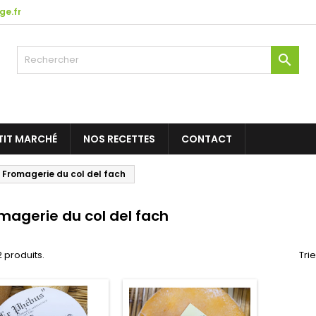
ge.fr

ETIT MARCHÉ
NOS RECETTES
CONTACT
Fromagerie du col del fach
magerie du col del fach
 2 produits.
Trie