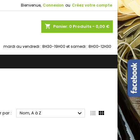
Bienvenue,
Connexion
ou
Créez votre compte
shopping_cart
Panier:
0
Produits - 0,00 €
mardi au vendredi : 8H30-19H00 et samedi : 8H00-12H30



r par :
Nom, A à Z