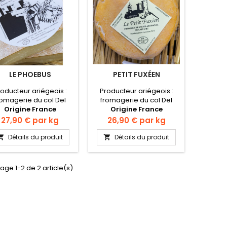
LE PHOEBUS
PETIT FUXÉEN
oducteur ariégeois :
Producteur ariégeois :
romagerie du col Del
fromagerie du col Del
Origine France
Fach.
Origine France
Fach.
Prix
Prix
27,90 €
par kg
26,90 €
par kg
Détails du produit
Détails du produit


hage 1-2 de 2 article(s)