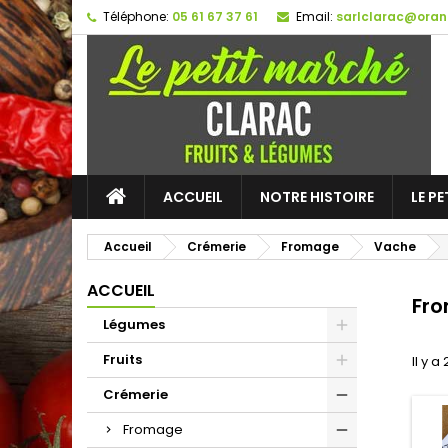
Téléphone:
05 61 67 37 61
Email:
sarlclarac@oran
ACCUEIL
NOTRE HISTOIRE
LE P
Accueil
Crémerie
Fromage
Vache
ACCUEIL
Fro
Légumes
Fruits
Il y a
Crémerie
Fromage