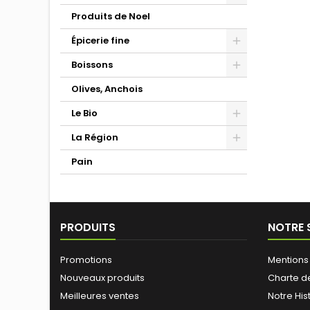
Produits de Noel
Épicerie fine
Boissons
Olives, Anchois
Le Bio
La Région
Pain
PRODUITS
NOTRE 
Promotions
Mentions
Nouveaux produits
Charte d
Meilleures ventes
Notre His