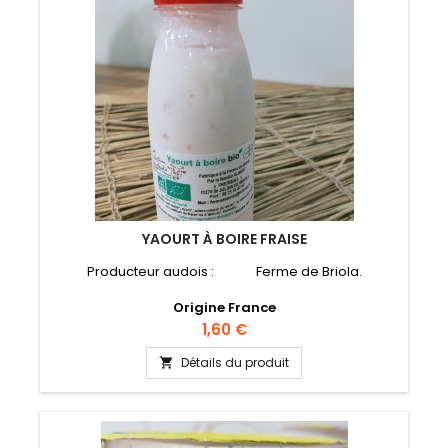
YAOURT À BOIRE FRAISE
Producteur audois : Ferme de Briola.
Origine France
Prix
1,60 €
Détails du produit
