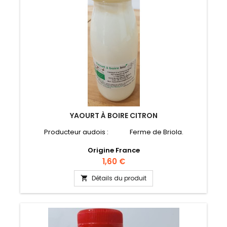
YAOURT À BOIRE CITRON
Producteur audois : Ferme de Briola.
Origine France
Prix
1,60 €
Détails du produit
