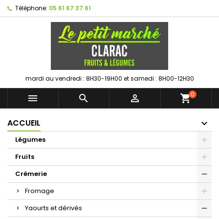
Téléphone:
05 61 67 37 61
mardi au vendredi : 8H30-19H00 et samedi : 8H00-12H30
0



shopping_cart
ACCUEIL
Légumes
Fruits
Crémerie
Fromage
Yaourts et dérivés