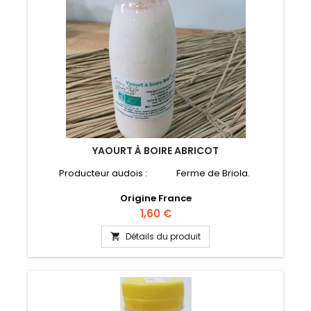
YAOURT À BOIRE ABRICOT
Producteur audois : Ferme de Briola.
Origine France
Prix
1,60 €
Détails du produit
