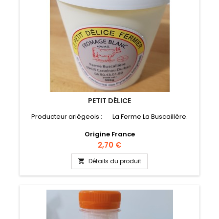
PETIT DÉLICE
Producteur ariégeois : La Ferme La Buscaillère.
Origine France
Prix
2,70 €
Détails du produit
