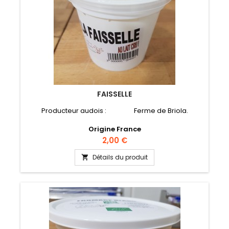
FAISSELLE
Producteur audois : Ferme de Briola.
Origine France
Prix
2,00 €
Détails du produit
