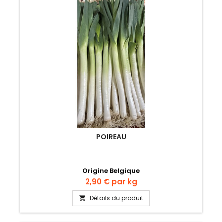
POIREAU
Origine Belgique
Prix
2,90 €
par kg
Détails du produit
