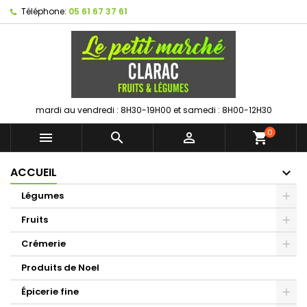
Téléphone:
05 61 67 37 61
mardi au vendredi : 8H30-19H00 et samedi : 8H00-12H30
0



shopping_cart
ACCUEIL
Légumes
Fruits
Crémerie
Produits de Noel
Épicerie fine