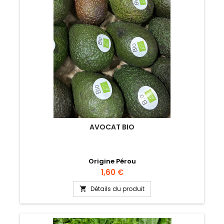
AVOCAT BIO
Origine Pérou
Prix
1,60 €
Détails du produit
