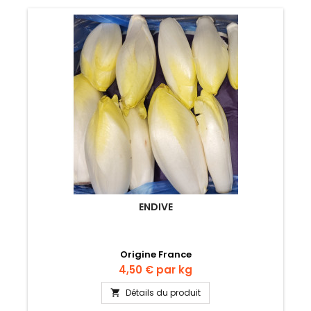
ENDIVE
Origine France
Prix
4,50 €
par kg
Détails du produit
