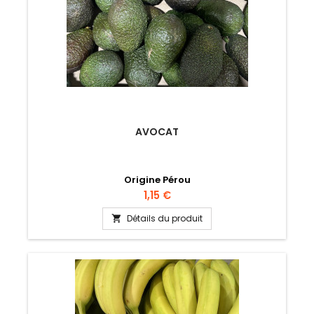
AVOCAT
Origine Pérou
Prix
1,15 €
Détails du produit
