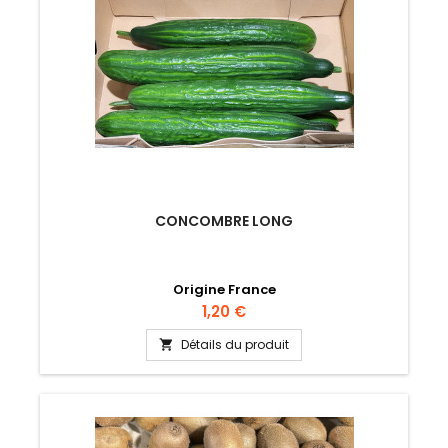
CONCOMBRE LONG
Origine France
Prix
1,20 €
Détails du produit
