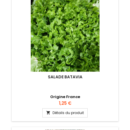
SALADE BATAVIA
Origine France
Prix
1,25 €
Détails du produit
