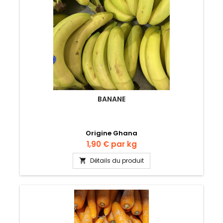
BANANE
Origine Ghana
Prix
1,90 €
par kg
Détails du produit
