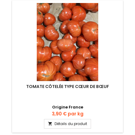
TOMATE CÔTELÉE TYPE CŒUR DE BŒUF
Origine France
Prix
3,90 €
par kg
Détails du produit
