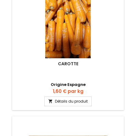
CAROTTE
Origine Espagne
Prix
1,60 €
par kg
Détails du produit
