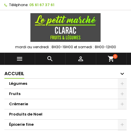
Téléphone:
05 61 67 37 61
mardi au vendredi : 8H30-19H00 et samedi : 8H00-12H30
0



shopping_cart
ACCUEIL
Légumes
Fruits
Crémerie
Produits de Noel
Épicerie fine