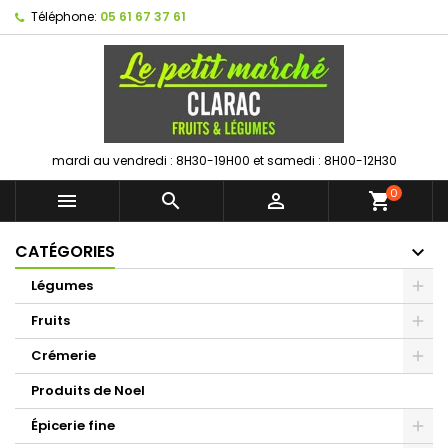
Téléphone:
05 61 67 37 61
mardi au vendredi : 8H30-19H00 et samedi : 8H00-12H30
0



shopping_cart
CATÉGORIES
Légumes
Fruits
Crémerie
Produits de Noel
Épicerie fine