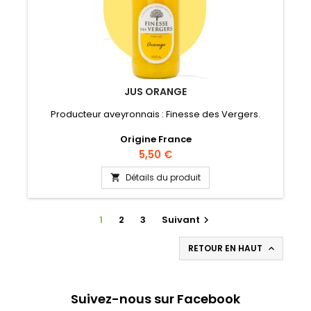
JUS ORANGE
Producteur aveyronnais : Finesse des Vergers.
Origine France
Prix
5,50 €
Détails du produit

1
2
3
Suivant

RETOUR EN HAUT

Suivez-nous sur Facebook