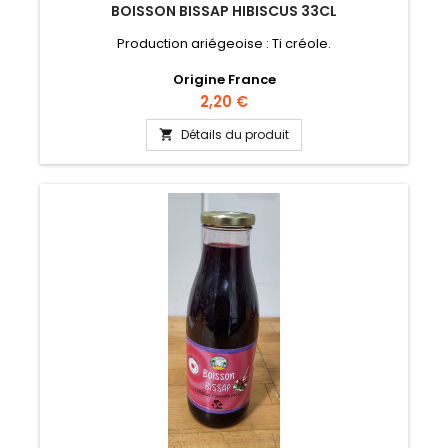
BOISSON BISSAP HIBISCUS 33CL
Production ariégeoise : Ti créole.
Origine France
Prix
2,20 €
Détails du produit
