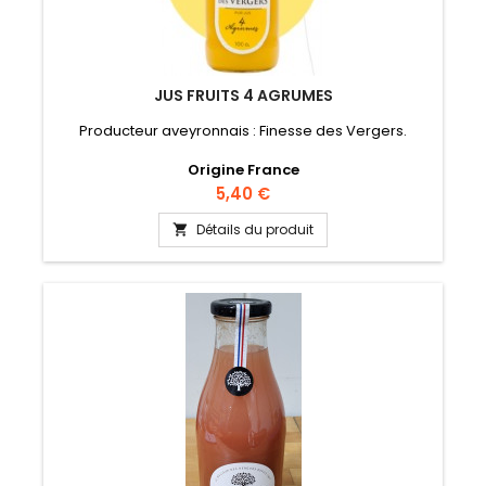
JUS FRUITS 4 AGRUMES
Producteur aveyronnais : Finesse des Vergers.
Origine France
Prix
5,40 €
Détails du produit
