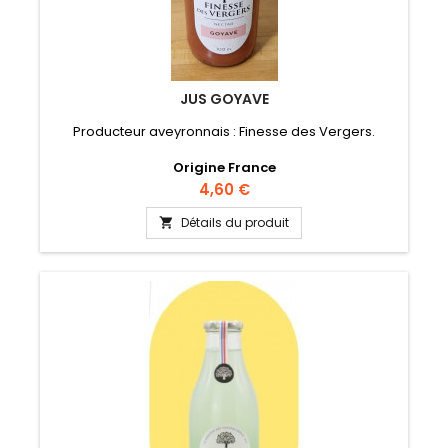
JUS GOYAVE
Producteur aveyronnais : Finesse des Vergers.
Origine France
Prix
4,60 €
Détails du produit
