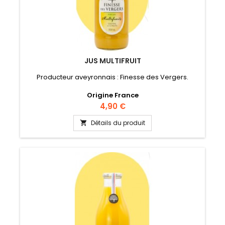
JUS MULTIFRUIT
Producteur aveyronnais : Finesse des Vergers.
Origine France
Prix
4,90 €
Détails du produit
