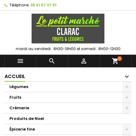
Téléphone:
05 61 67 37 61
mardi au vendredi : 8H30-19H00 et samedi : 8H00-12H30
0



shopping_cart
ACCUEIL
Légumes
Fruits
Crémerie
Produits de Noel
Épicerie fine