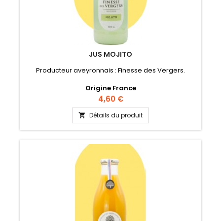
JUS MOJITO
Producteur aveyronnais : Finesse des Vergers.
Origine France
Prix
4,60 €
Détails du produit
