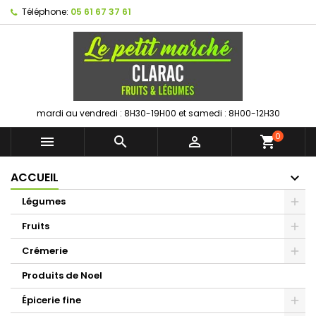
Téléphone:
05 61 67 37 61
mardi au vendredi : 8H30-19H00 et samedi : 8H00-12H30
0



shopping_cart
ACCUEIL
Légumes
Fruits
Crémerie
Produits de Noel
Épicerie fine