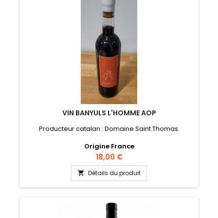
VIN BANYULS L'HOMME AOP
Producteur catalan : Domaine Saint Thomas.
Origine France
Prix
18,00 €
Détails du produit
