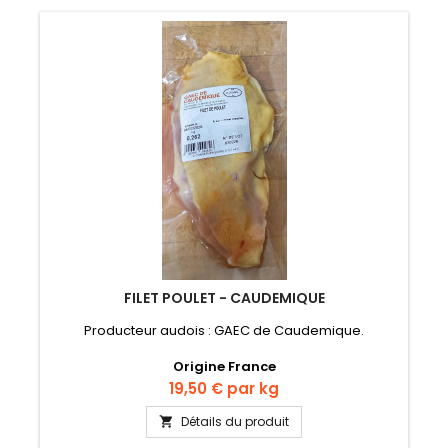
FILET POULET - CAUDEMIQUE
Producteur audois : GAEC de Caudemique.
Origine France
Prix
19,50 €
par kg
Détails du produit
