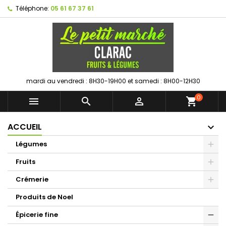
Téléphone:
05 61 67 37 61
mardi au vendredi : 8H30-19H00 et samedi : 8H00-12H30
0



shopping_cart
ACCUEIL
Légumes
Fruits
Crémerie
Produits de Noel
Épicerie fine