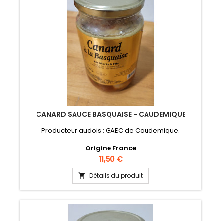
CANARD SAUCE BASQUAISE - CAUDEMIQUE
Producteur audois : GAEC de Caudemique.
Origine France
Prix
11,50 €
Détails du produit
