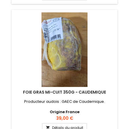
FOIE GRAS MI-CUIT 350G - CAUDEMIQUE
Producteur audois : GAEC de Caudemique.
Origine France
Prix
39,00 €
Détails du produit
