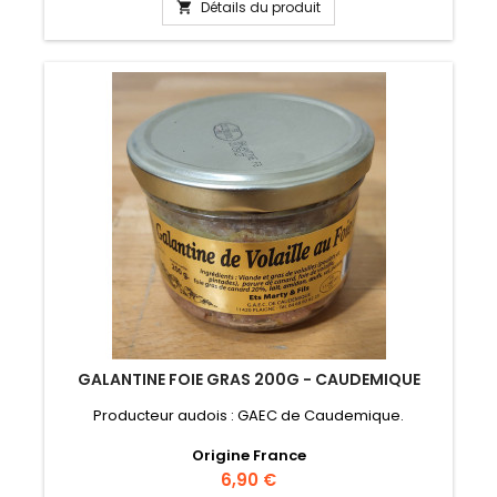
Détails du produit

GALANTINE FOIE GRAS 200G - CAUDEMIQUE
Producteur audois : GAEC de Caudemique.
Origine France
Prix
6,90 €