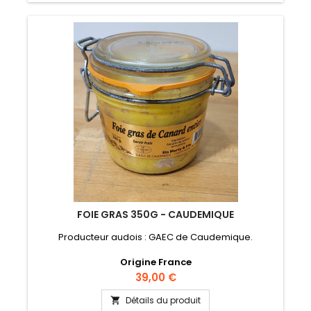
FOIE GRAS 350G - CAUDEMIQUE
Producteur audois : GAEC de Caudemique.
Origine France
Prix
39,00 €
Détails du produit
