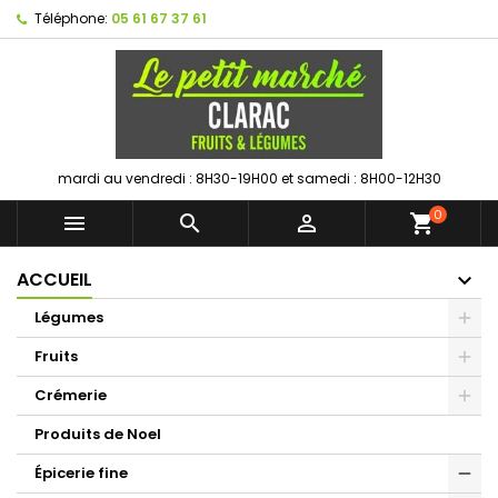
Téléphone:
05 61 67 37 61
mardi au vendredi : 8H30-19H00 et samedi : 8H00-12H30
0



shopping_cart
ACCUEIL
Légumes
Fruits
Crémerie
Produits de Noel
Épicerie fine