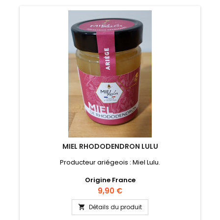
MIEL RHODODENDRON LULU
Producteur ariégeois : Miel Lulu.
Origine France
Prix
9,90 €
Détails du produit
