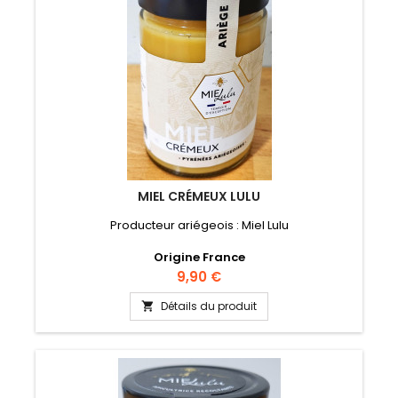
MIEL CRÉMEUX LULU
Producteur ariégeois : Miel Lulu
Origine France
Prix
9,90 €
Détails du produit
