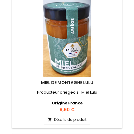
MIEL DE MONTAGNE LULU
Producteur ariégeois : Miel Lulu
Origine France
Prix
9,90 €
Détails du produit
