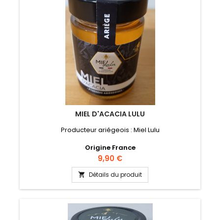
MIEL D'ACACIA LULU
Producteur ariégeois : Miel Lulu
Origine France
Prix
9,90 €
Détails du produit
